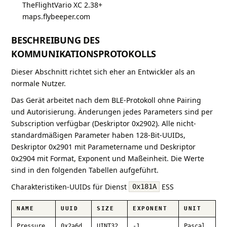
TheFlightVario XC 2.38+
maps.flybeeper.com
BESCHREIBUNG DES
KOMMUNIKATIONSPROTOKOLLS
Dieser Abschnitt richtet sich eher an Entwickler als an
normale Nutzer.
Das Gerät arbeitet nach dem BLE-Protokoll ohne Pairing
und Autorisierung. Änderungen jedes Parameters sind per
Subscription verfügbar (Deskriptor 0x2902). Alle nicht-
standardmäßigen Parameter haben 128-Bit-UUIDs,
Deskriptor 0x2901 mit Parametername und Deskriptor
0x2904 mit Format, Exponent und Maßeinheit. Die Werte
sind in den folgenden Tabellen aufgeführt.
Charakteristiken-UUIDs für Dienst
ESS
0x181A
NAME
UUID
SIZE
EXPONENT
UNIT
Pressure
0x2a6d
UINT32
-1
Pascal