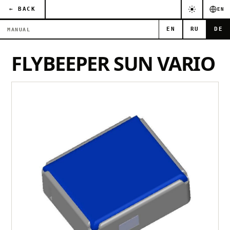
← BACK
EN
EN
RU
DE
MANUAL
FLYBEEPER SUN VARIO