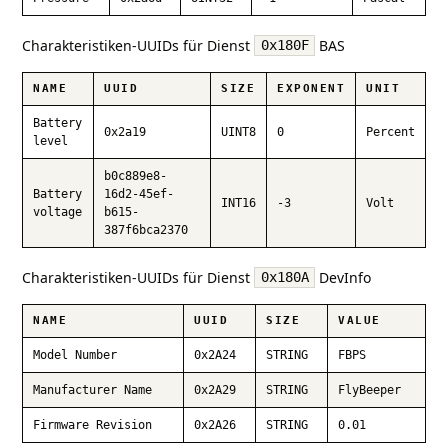
Charakteristiken-UUIDs für Dienst
BAS
0x180F
NAME
UUID
SIZE
EXPONENT
UNIT
Battery
0x2a19
UINT8
0
Percent
level
b0c889e8-
Battery
16d2-45ef-
INT16
-3
Volt
voltage
b615-
387f6bca2370
Charakteristiken-UUIDs für Dienst
DevInfo
0x180A
NAME
UUID
SIZE
VALUE
Model Number
0x2A24
STRING
FBPS
Manufacturer Name
0x2A29
STRING
FlyBeeper
Firmware Revision
0x2A26
STRING
0.01